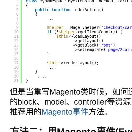
3
class
Mynamespace_Myextension_Checkout_CartCo
4
{
5
public
function
indexAction()
6
{
7
...
8
9
$helper
= Mage::helper(
'checkout/car
10
if
(!
$helper
->getItemsCount()) {
11
$this
->loadLayout()
12
->getLayout()
13
->getBlock(
'root'
)
14
->setTemplate(
'page/2colu
15
}
16
17
$this
->renderLayout();
18
....
19
}
20
....
21
}
但是当重写Magento类时候，如
的block、model、controll
推荐用的
Magento事件
方法。
方法二：用Magento事件(Eve