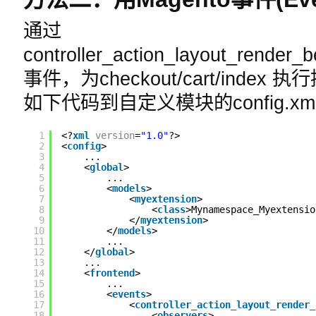
通过
controller_action_layout_render_
事件，为checkout/cart/ind
如下代码到自定义模块的config.xm
1
<?
xml
version
=
"1.0"
?>
2
<
config
>
3
...
4
<
global
>
5
...
6
<
models
>
7
<
myextension
>
8
<
class
>Mynamespace_Myextensio
9
</
myextension
>
10
</
models
>
11
...
12
</
global
>
13
...
14
<
frontend
>
15
...
16
<
events
>
17
<
controller_action_layout_render_
18
<
observers
>