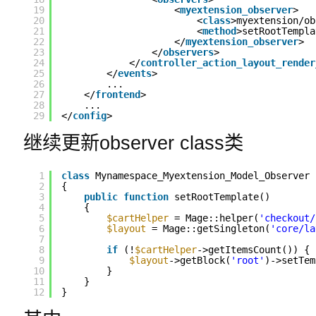
19
<
myextension_observer
>
20
<
class
>myextension/ob
21
<
method
>setRootTempla
22
</
myextension_observer
>
23
</
observers
>
24
</
controller_action_layout_render
25
</
events
>
26
...
27
</
frontend
>
28
...
29
</
config
>
继续更新observer class类
1
class
Mynamespace_Myextension_Model_Observer
2
{
3
public
function
setRootTemplate()
4
{
5
$cartHelper
= Mage::helper(
'checkout/
6
$layout
= Mage::getSingleton(
'core/la
7
8
if
(!
$cartHelper
->getItemsCount()) {
9
$layout
->getBlock(
'root'
)->setTem
10
}
11
}
12
}