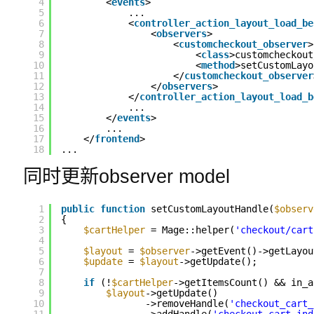
4
<
events
>
5
...
6
<
controller_action_layout_load_be
7
<
observers
>
8
<
customcheckout_observer
>
9
<
class
>customcheckout
10
<
method
>setCustomLayo
11
</
customcheckout_observer
12
</
observers
>
13
</
controller_action_layout_load_b
14
...
15
</
events
>
16
...
17
</
frontend
>
18
...
同时更新observer model
1
public
function
setCustomLayoutHandle(
$observ
2
{
3
$cartHelper
= Mage::helper(
'checkout/cart
4
5
$layout
= 
$observer
->getEvent()->getLayou
6
$update
= 
$layout
->getUpdate();
7
8
if
(!
$cartHelper
->getItemsCount() && in_a
9
$layout
->getUpdate()
10
->removeHandle(
'checkout_cart_
11
->addHandle(
'checkout_cart_ind