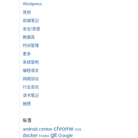
Wordpress
其他
前端笔记
安全/渗透
数据库
时间管理
更多
系统架构
编程语言
网络协议
行业资讯
读书笔记
随想
标签
chrome
android
centos
css
git
docker
Google
Firefox